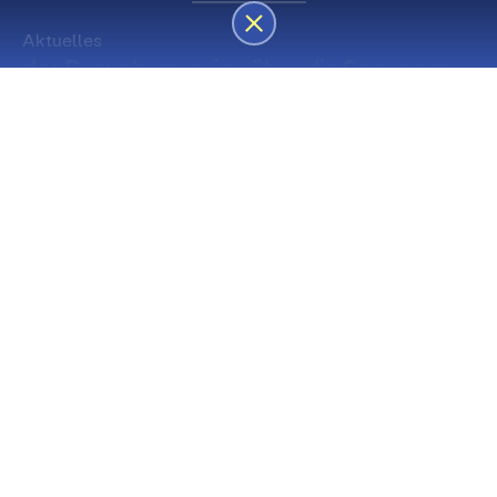
Aktuelles
des Besucherservice über die Sommerpause
Die nächsten Premieren
Spielstätte Stadt
Premiere
Spielstätte Stadt
03. September 2026