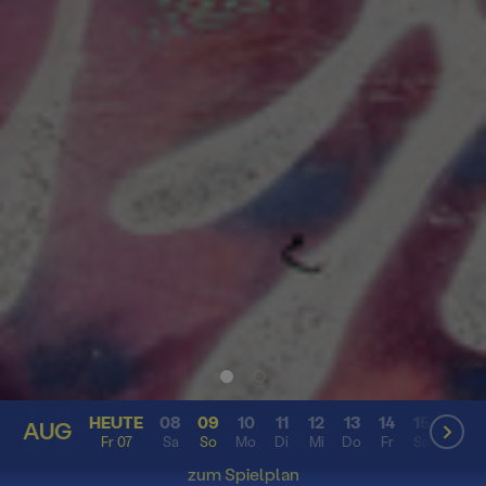
HEUTE
08
09
10
11
12
13
14
15
16
AUG
AUG
Fr 07
Sa
So
Mo
Di
Mi
Do
Fr
Sa
So
zum Spielplan