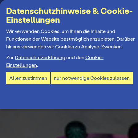
Suchbegriff
Datenschutzhinweise & Cookie-
Einstellungen
MENÜ
Wir verwenden Cookies, um Ihnen die Inhalte und
Funktionen der Website bestmöglich anzubieten. Darüber
hinaus verwenden wir Cookies zu Analyse-Zwecken.
Programm
Zur
Datenschutzerklärung
und den
Cookie-
Einstellungen
.
Spielplan
Tickets und Abos
Allen zustimmen
nur notwendige Cookies zulassen
Spielzeiteröffnung
Ticketkauf
Staatstheater
Premieren 26/27
Ticketpreise & Saalplan
Repertoire
Ensemble
Mitmachen
Ermäßigungen
Konzerte 26/27
Mitarbeiter*innen
TheaterCard