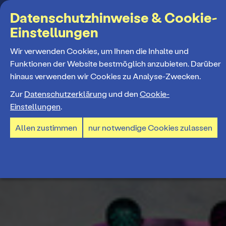
Suchbegriff
Datenschutzhinweise & Cookie-
Einstellungen
MENÜ
Wir verwenden Cookies, um Ihnen die Inhalte und
Funktionen der Website bestmöglich anzubieten. Darüber
hinaus verwenden wir Cookies zu Analyse-Zwecken.
Programm
Zur
Datenschutzerklärung
und den
Cookie-
Einstellungen
.
Spielplan
Tickets und Abos
Allen zustimmen
nur notwendige Cookies zulassen
Spielzeiteröffnung
Ticketkauf
Staatstheater
Premieren 26/27
Ticketpreise & Saalplan
Repertoire
Ensemble
Mitmachen
Ermäßigungen
Konzerte 26/27
Mitarbeiter*innen
TheaterCard