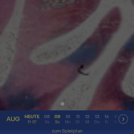
HEUTE
08
09
10
11
12
13
14
15
16
AUG
AUG
Fr 07
Sa
So
Mo
Di
Mi
Do
Fr
Sa
So
zum Spielplan