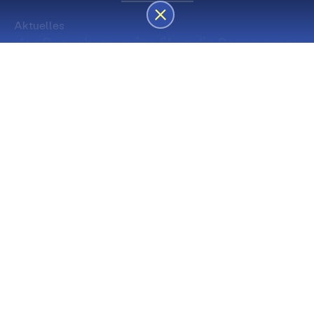
Aktuelles
 des Besucherservice über die Sommerpause
Die nächsten Premieren
Spielstätte Stadt
Premiere
Spielstätte Stadt
03. September 2026