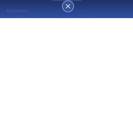
Aktuelles
des Besucherservice über die Sommerpause
Die nächsten Premieren
Spielstätte Stadt
Premiere
Spielstätte Stadt
03. September 2026