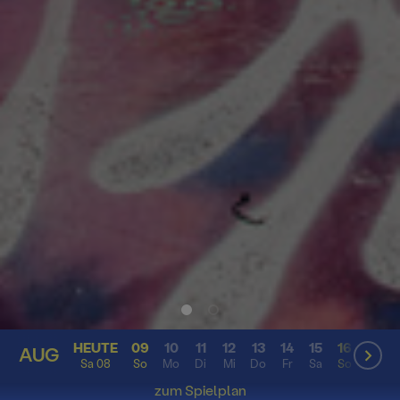
HEUTE
09
10
11
12
13
14
15
16
17
AUG
AUG
Sa 08
So
Mo
Di
Mi
Do
Fr
Sa
So
Mo
zum Spielplan