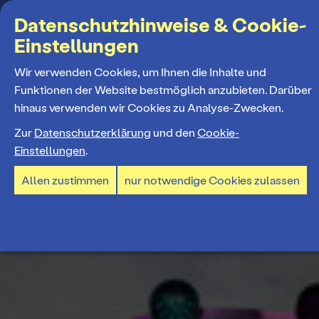
Suchbegriff
Datenschutzhinweise & Cookie-
Einstellungen
MENÜ
Wir verwenden Cookies, um Ihnen die Inhalte und
Funktionen der Website bestmöglich anzubieten. Darüber
hinaus verwenden wir Cookies zu Analyse-Zwecken.
Programm
Zur
Datenschutzerklärung
und den
Cookie-
Einstellungen
.
Spielplan
Tickets und Abos
Allen zustimmen
nur notwendige Cookies zulassen
Spielzeiteröffnung
Ticketkauf
Staatstheater
Premieren 26/27
Ticketpreise & Saalplan
Repertoire
Ensemble
Mitmachen
Ermäßigungen
Konzerte 26/27
Mitarbeiter*innen
TheaterCard