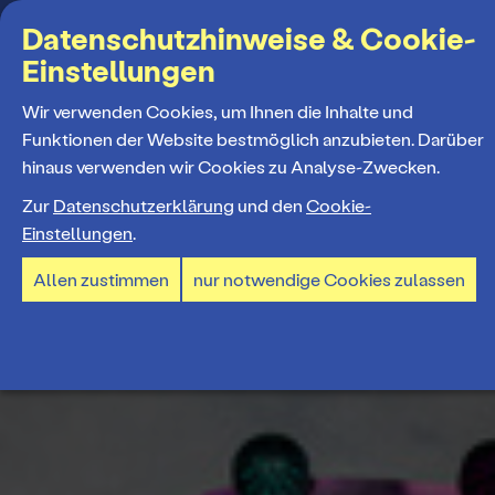
Suchbegriff
Datenschutzhinweise & Cookie-
Einstellungen
MENÜ
Wir verwenden Cookies, um Ihnen die Inhalte und
Funktionen der Website bestmöglich anzubieten. Darüber
hinaus verwenden wir Cookies zu Analyse-Zwecken.
Programm
Zur
Datenschutzerklärung
und den
Cookie-
Einstellungen
.
Spielplan
Tickets und Abos
Allen zustimmen
nur notwendige Cookies zulassen
Spielzeiteröffnung
Ticketkauf
Staatstheater
Premieren 26/27
Ticketpreise & Saalplan
Repertoire
Ensemble
Mitmachen
Ermäßigungen
Konzerte 26/27
Mitarbeiter*innen
TheaterCard