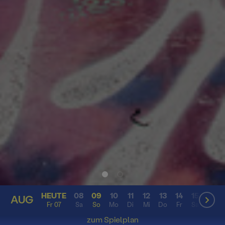
HEUTE
08
09
10
11
12
13
14
15
16
AUG
AUG
Fr 07
Sa
So
Mo
Di
Mi
Do
Fr
Sa
So
zum Spielplan