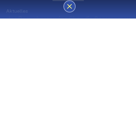
Aktuelles
des Besucherservice über die Sommerpause
Die nächsten Premieren
Spielstätte Stadt
Premiere
Spielstätte Stadt
03. September 2026