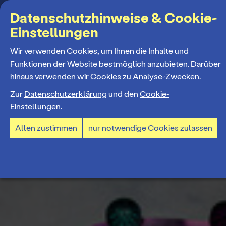
Suchbegriff
Datenschutzhinweise & Cookie-
Einstellungen
MENÜ
Wir verwenden Cookies, um Ihnen die Inhalte und
Funktionen der Website bestmöglich anzubieten. Darüber
hinaus verwenden wir Cookies zu Analyse-Zwecken.
Programm
Zur
Datenschutzerklärung
und den
Cookie-
Einstellungen
.
Spielplan
Tickets und Abos
Allen zustimmen
nur notwendige Cookies zulassen
Spielzeiteröffnung
Ticketkauf
Staatstheater
Premieren 26/27
Ticketpreise & Saalplan
Repertoire
Ensemble
Mitmachen
Ermäßigungen
Konzerte 26/27
Mitarbeiter*innen
TheaterCard