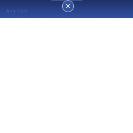
Aktuelles
des Besucherservice über die Sommerpause
Die nächsten Premieren
Spielstätte Stadt
Premiere
Spielstätte Stadt
03. September 2026