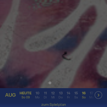
HEUTE
10
11
12
13
14
15
16
17
18
AUG
AUG
So 09
Mo
Di
Mi
Do
Fr
Sa
So
Mo
Di
zum Spielplan