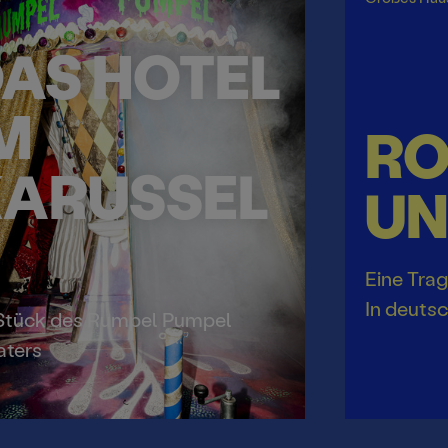
AS HOTEL
M
R
ARUSSEL
UN
Eine Trag
In deuts
 Stück des Rumpel Pumpel
aters