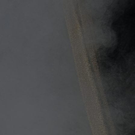
chen
ges
um und
en
hulen und