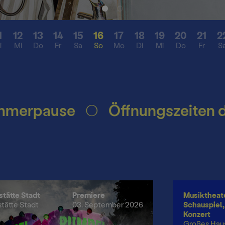
Besonderes
Presse
1
12
13
14
15
16
17
18
19
20
21
2
i
Mi
Do
Fr
Sa
So
Mo
Di
Mi
Do
Fr
S
sekonferenz
tung
Mediat
n
ft
pause
Öffnungszeiten des B
stätte Stadt
Premiere
Musiktheate
stätte Stadt
03. September 2026
Schauspiel, 
Konzert
Großes Hau