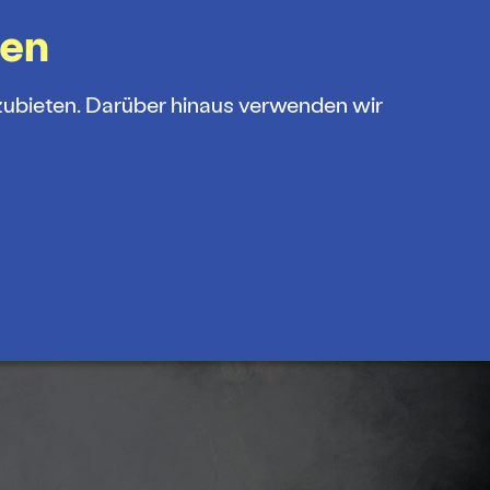
gen
zubieten. Darüber hinaus verwenden wir
OP
FÖRDERVEREIN
MENÜ
amm
s und Abos
theater