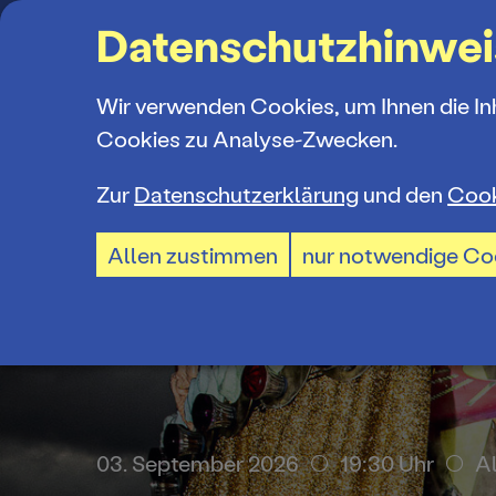
Suchbegriff
Datenschutzhinwei
Wir verwenden Cookies, um Ihnen die In
Cookies zu Analyse-Zwecken.
Zur
Datenschutzerklärung
und den
Cook
Spielplan
Ticketkauf
Ensemble
Allen zustimmen
nur notwendige Co
Spielzeiter
Ticketpreis
Mitarbeiter
Premieren 
Ermäßigun
Spielstätte
Repertoire
TheaterCar
Jobs und P
. September 2026
14:30 Uhr
Branit
03. September 2026
19:30 Uhr
A
Konzerte 2
BTU-STUDI
Ausschrei