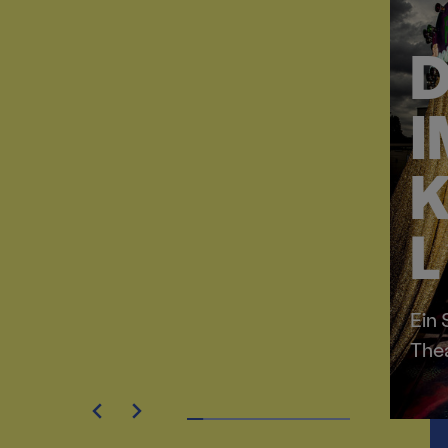
D
I
K
L
Ein
The