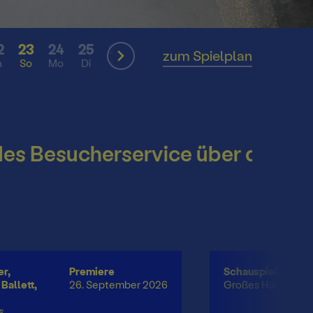
2
23
24
25
26
27
28
29
30
31
zum Spielplan
a
So
Mo
Di
Mi
Do
Fr
Sa
So
Mo
hek
esucherservice über die Somme
r,
Premiere
Schauspiel
Ballett,
26. September 2026
Großes Haus
s