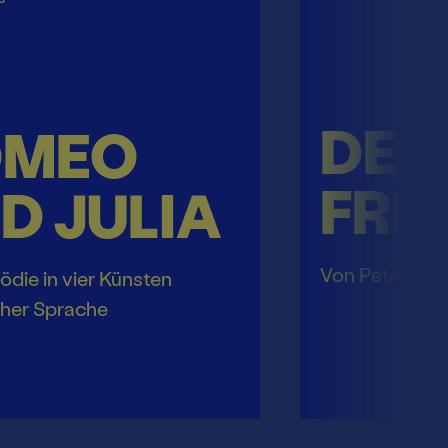
DER
OMEO
FRI
D JULIA
Von Peter Ha
ödie in vier Künsten
cher Sprache