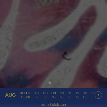
HEUTE
07
08
09
10
11
12
13
14
15
AUG
AUG
Do 06
Fr
Sa
So
Mo
Di
Mi
Do
Fr
Sa
zum Spielplan