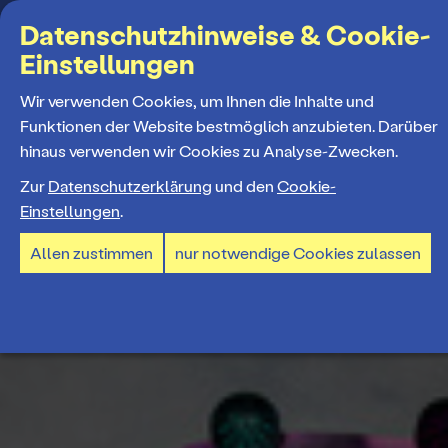
Suchbegriff
Datenschutzhinweise & Cookie-
Einstellungen
MENÜ
Wir verwenden Cookies, um Ihnen die Inhalte und
Funktionen der Website bestmöglich anzubieten. Darüber
hinaus verwenden wir Cookies zu Analyse-Zwecken.
Programm
Zur
Datenschutzerklärung
und den
Cookie-
Einstellungen
.
Spielplan
Tickets und Abos
Allen zustimmen
nur notwendige Cookies zulassen
Spielzeiteröffnung
Ticketkauf
Staatstheater
Premieren 26/27
Ticketpreise & Saalplan
Repertoire
Ensemble
Mitmachen
Ermäßigungen
Konzerte 26/27
Mitarbeiter*innen
TheaterCard