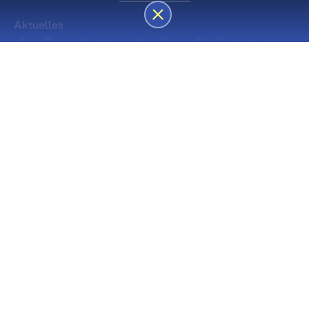
Aktuelles
des Besucherservice über die Sommerpause
Die nächsten Premieren
Spielstätte Stadt
Premiere
Spielstätte Stadt
03. September 2026