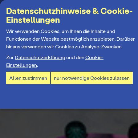
Suchbegriff
Datenschutzhinweise & Cookie-
Einstellungen
MENÜ
Wir verwenden Cookies, um Ihnen die Inhalte und
Funktionen der Website bestmöglich anzubieten. Darüber
hinaus verwenden wir Cookies zu Analyse-Zwecken.
Programm
Zur
Datenschutzerklärung
und den
Cookie-
Einstellungen
.
Spielplan
Tickets und Abos
Allen zustimmen
nur notwendige Cookies zulassen
Spielzeiteröffnung
Ticketkauf
Staatstheater
Premieren 26/27
Ticketpreise & Saalplan
Repertoire
Ensemble
Mitmachen
Ermäßigungen
Konzerte 26/27
Mitarbeiter*innen
TheaterCard