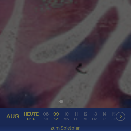
HEUTE
08
09
10
11
12
13
14
15
16
AUG
AUG
Fr 07
Sa
So
Mo
Di
Mi
Do
Fr
Sa
So
zum Spielplan