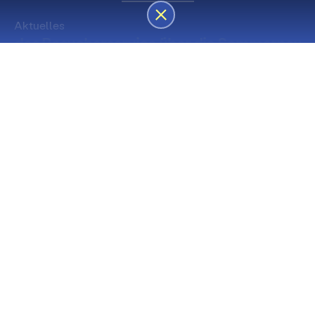
Aktuelles
des Besucherservice über die Sommerpause
Die nächsten Premieren
Spielstätte Stadt
Premiere
Spielstätte Stadt
03. September 2026