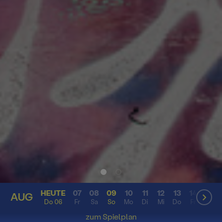
HEUTE
07
08
09
10
11
12
13
14
15
AUG
AUG
Do 06
Fr
Sa
So
Mo
Di
Mi
Do
Fr
Sa
zum Spielplan