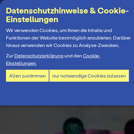
Suchbegriff
Datenschutzhinweise & Cookie-
Einstellungen
MENÜ
Wir verwenden Cookies, um Ihnen die Inhalte und
Funktionen der Website bestmöglich anzubieten. Darüber
hinaus verwenden wir Cookies zu Analyse-Zwecken.
Programm
Zur
Datenschutzerklärung
und den
Cookie-
Einstellungen
.
Spielplan
Tickets und Abos
Allen zustimmen
nur notwendige Cookies zulassen
Spielzeiteröffnung
Ticketkauf
Staatstheater
Premieren 26/27
Ticketpreise & Saalplan
Repertoire
Ensemble
Mitmachen
Ermäßigungen
Konzerte 26/27
Mitarbeiter*innen
TheaterCard