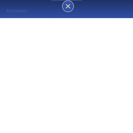
Aktuelles
des Besucherservice über die Sommerpause
Die nächsten Premieren
Spielstätte Stadt
Premiere
Spielstätte Stadt
03. September 2026