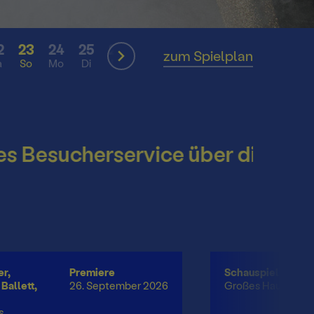
2
23
24
25
26
27
28
29
30
31
zum Spielplan
a
So
Mo
Di
Mi
Do
Fr
Sa
So
Mo
hek
esucherservice über die Sommer
r,
Premiere
Schauspiel
Ballett,
26. September 2026
Großes Haus
s