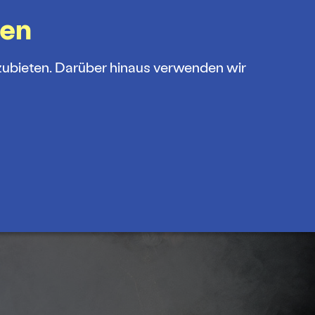
gen
zubieten. Darüber hinaus verwenden wir
OP
FÖRDERVEREIN
MENÜ
amm
s und Abos
theater