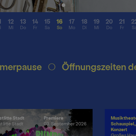
Besonderes
Presse
1
12
13
14
15
16
17
18
19
20
21
2
i
Mi
Do
Fr
Sa
So
Mo
Di
Mi
Do
Fr
S
sekonferenz
tung
Mediat
n
ft
pause
Öffnungszeiten des B
stätte Stadt
Premiere
Musiktheate
stätte Stadt
03. September 2026
Schauspiel, 
Konzert
Großes Hau