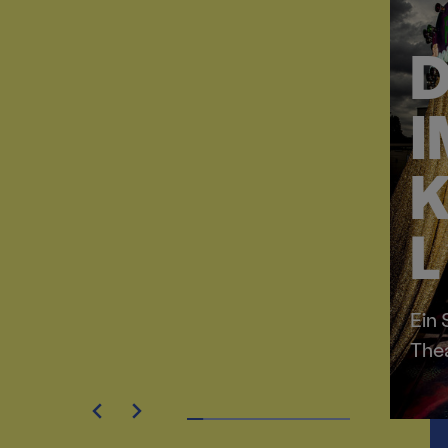
D
I
K
L
Ein
The