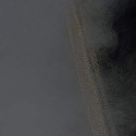
chen
ges
um und
en
hulen und