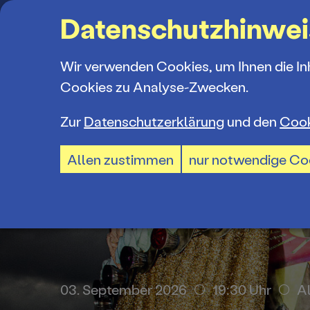
Suchbegriff
Datenschutzhinwei
Wir verwenden Cookies, um Ihnen die In
Cookies zu Analyse-Zwecken.
Zur
Datenschutzerklärung
und den
Cook
Spielplan
Ticketkauf
Ensemble
Allen zustimmen
nur notwendige Co
Spielzeiter
Ticketpreis
Mitarbeiter
Premieren 
Ermäßigun
Spielstätte
Repertoire
TheaterCar
Jobs und P
. September 2026
14:30 Uhr
Branit
03. September 2026
19:30 Uhr
A
Konzerte 2
BTU-STUDI
Ausschrei