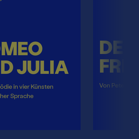
DER
OMEO
FRI
D JULIA
Von Peter Ha
ödie in vier Künsten
cher Sprache