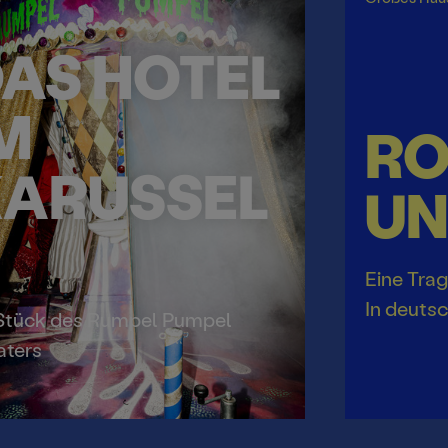
AS HOTEL
M
R
ARUSSEL
UN
Eine Trag
In deuts
 Stück des Rumpel Pumpel
aters