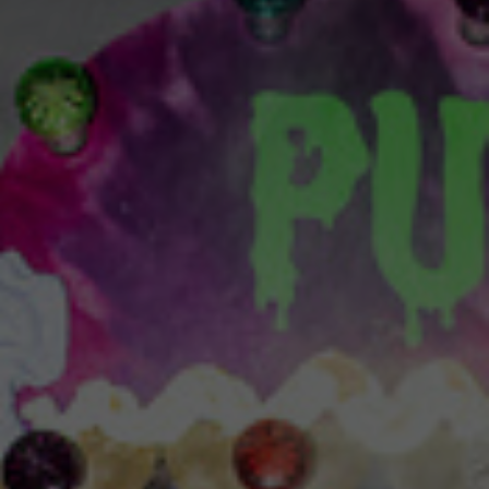
Für junges Publikum
Spielstätte Stadt
Spielstätten
BTU-STUDI-TICKET
und Familien
Staatstheater und Freunde
Jobs und Praktika
Webshop
Offenes Staatstheater
Ausschreibungen
Für Schulen und
Abos 26/27
Staatstheater unterwegs
Kontakt und Anfahrt
Kita
Brandenburgische Kulturstiftung
ALTERSEMPFEHLUNGEN FÜR SCHULEN
Presse
Kooperationen & Förderungen
UND KITAS
Theaterverein Cottbus
Inszenierungen
Mediathek
News
Konzert
Videos
Newsletter
Spezial & Besonderes Format
Podcast
Jahrespressekonferenz