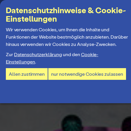
Suchbegriff
Datenschutzhinweise & Cookie-
Einstellungen
MENÜ
Wir verwenden Cookies, um Ihnen die Inhalte und
Funktionen der Website bestmöglich anzubieten. Darüber
hinaus verwenden wir Cookies zu Analyse-Zwecken.
Programm
Zur
Datenschutzerklärung
und den
Cookie-
Einstellungen
.
Spielplan
Tickets und Abos
Allen zustimmen
nur notwendige Cookies zulassen
Spielzeiteröffnung
Ticketkauf
Staatstheater
Premieren 26/27
Ticketpreise & Saalplan
Repertoire
Ensemble
Mitmachen
Ermäßigungen
Konzerte 26/27
Mitarbeiter*innen
TheaterCard