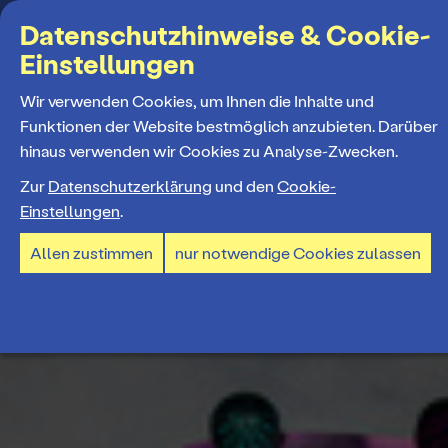
Suchbegriff
Datenschutzhinweise & Cookie-
Einstellungen
MENÜ
Wir verwenden Cookies, um Ihnen die Inhalte und
Funktionen der Website bestmöglich anzubieten. Darüber
hinaus verwenden wir Cookies zu Analyse-Zwecken.
Programm
Zur
Datenschutzerklärung
und den
Cookie-
Einstellungen
.
Spielplan
Tickets und Abos
Allen zustimmen
nur notwendige Cookies zulassen
Spielzeiteröffnung
Ticketkauf
Staatstheater
Premieren 26/27
Ticketpreise & Saalplan
Repertoire
Ensemble
Mitmachen
Ermäßigungen
Konzerte 26/27
Mitarbeiter*innen
TheaterCard