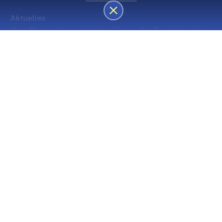
Aktuelles
des Besucherservice über die Sommerpause
Die nächsten Premieren
Spielstätte Stadt
Premiere
Spielstätte Stadt
03. September 2026