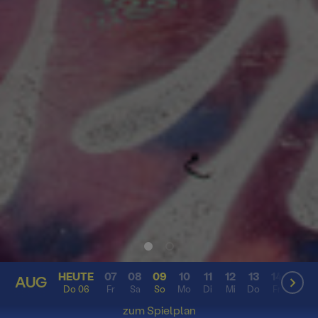
HEUTE
07
08
09
10
11
12
13
14
15
AUG
AUG
Do 06
Fr
Sa
So
Mo
Di
Mi
Do
Fr
Sa
zum Spielplan