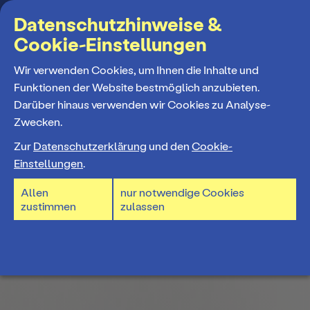
Suchbegriff
Datenschutzhinweise &
Cookie-Einstellungen
MENÜ
Wir verwenden Cookies, um Ihnen die Inhalte und
Funktionen der Website bestmöglich anzubieten.
Darüber hinaus verwenden wir Cookies zu Analyse-
Programm
Zwecken.
Zur
Datenschutzerklärung
und den
Cookie-
Spielplan
Einstellungen
.
Tickets und Abos
Allen
nur notwendige Cookies
Spielzeiteröffnung
zustimmen
zulassen
Ticketkauf
Staatstheater
Premieren 26/27
Ticketpreise & Saalplan
Repertoire
Ensemble
Ermäßigungen
Konzerte 26/27
Mitarbeiter*innen
TheaterCard